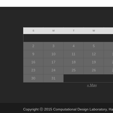
S
M
T
W
2
3
4
5
9
10
11
12
16
17
18
19
23
24
25
26
30
31
« May
Copyright ⓒ 2015 Computational Design Laboratory, Ha