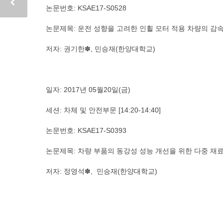
논문번호: KSAE17-S0528
논문제목: 운전 성향을 고려한 인휠 모터 적용 차량의 감
저자: 권기한✽, 민승재(한양대학교)
일자: 2017년 05월20일(금)
세션: 차체 및 안전부문 [14:20-14:40]
논문번호: KSAE17-S0393
논문제목: 차량 부품의 동강성 성능 개선을 위한 다중 재
저자: 정영석✽, 민승재(한양대학교)