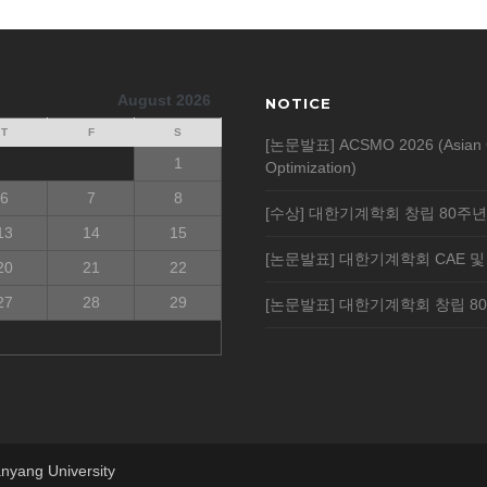
August 2026
NOTICE
T
F
S
[논문발표] ACSMO 2026 (Asian Cong
1
Optimization)
6
7
8
[수상] 대한기계학회 창립 80주
13
14
15
[논문발표] 대한기계학회 CAE 및
20
21
22
27
28
29
[논문발표] 대한기계학회 창립 8
nyang University