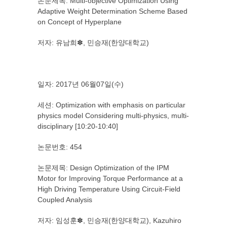
논문제목: Multi-objective Optimization Using
Adaptive Weight Determination Scheme Based
on Concept of Hyperplane
저자: 유남희✽, 민승재(한양대학교)
일자: 2017년 06월07일(수)
세션: Optimization with emphasis on particular
physics model Considering multi-physics, multi-
disciplinary [10:20-10:40]
논문번호: 454
논문제목: Design Optimization of the IPM
Motor for Improving Torque Performance at a
High Driving Temperature Using Circuit-Field
Coupled Analysis
저자: 임성훈✽, 민승재(한양대학교), Kazuhiro