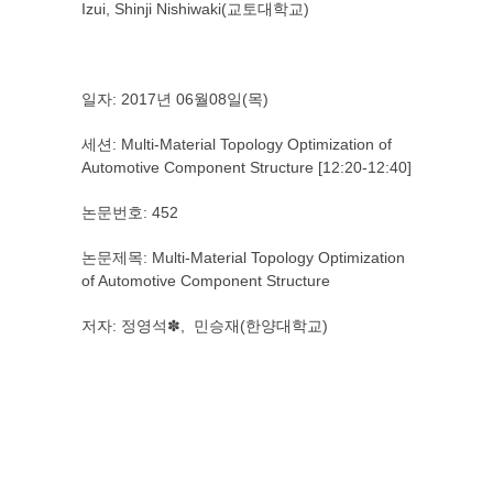
Izui, Shinji Nishiwaki(교토대학교)
일자: 2017년 06월08일(목)
세션: Multi-Material Topology Optimization of
Automotive Component Structure [12:20-12:40]
논문번호: 452
논문제목: Multi-Material Topology Optimization
of Automotive Component Structure
저자: 정영석✽, 민승재(한양대학교)