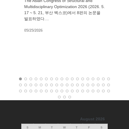
The Asian Congress of Structural and
Multidisciplinary Optimization 2026 (2026. 5.
17 ~ 5. 21, 부산 벡스코)에서 8편의 논문을
발표하였다....
05/25/2026
August 2026
S
M
T
W
T
F
S