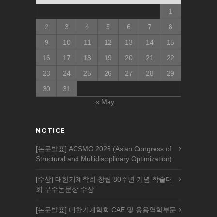
1
2
3
4
5
6
7
8
9
10
11
12
13
14
15
16
17
18
19
20
21
22
23
24
25
26
27
28
29
30
31
« May
NOTICE
[논문발표] ACSMO 2026 (Asian Congress of
Structural and Multidisciplinary Optimization)
[수상] 대한기계학회 창립 80주년 기념 학술대
회 우수논문상 수상
[논문발표] 대한기계학회 CAE 및 응용역학부문