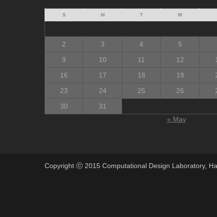
S
M
T
W
2
3
4
5
9
10
11
12
16
17
18
19
23
24
25
26
30
31
« May
Copyright ⓒ 2015 Computational Design Laboratory, Ha