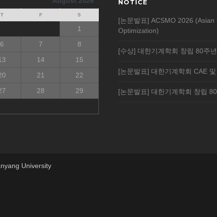
August 2026
NOTICE
T
F
S
[논문발표] ACSMO 2026 (Asian Cong
1
Optimization)
6
7
8
[수상] 대한기계학회 창립 80주
13
14
15
[논문발표] 대한기계학회 CAE 및
20
21
22
27
28
29
[논문발표] 대한기계학회 창립 8
nyang University