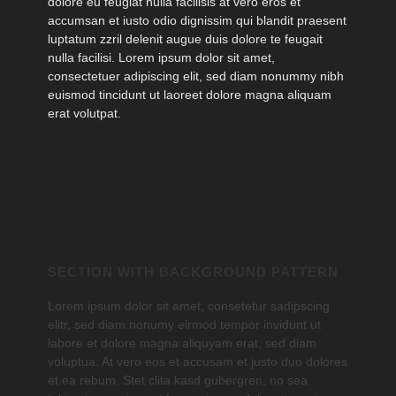
dolore eu feugiat nulla facilisis at vero eros et
accumsan et iusto odio dignissim qui blandit praesent
luptatum zzril delenit augue duis dolore te feugait
nulla facilisi. Lorem ipsum dolor sit amet,
consectetuer adipiscing elit, sed diam nonummy nibh
euismod tincidunt ut laoreet dolore magna aliquam
erat volutpat.
SECTION WITH BACKGROUND PATTERN
Lorem ipsum dolor sit amet, consetetur sadipscing
elitr, sed diam nonumy eirmod tempor invidunt ut
labore et dolore magna aliquyam erat, sed diam
voluptua. At vero eos et accusam et justo duo dolores
et ea rebum. Stet clita kasd gubergren, no sea