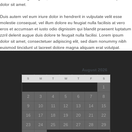
dolor sit amet.
Duis autem vel eum iriure dolor in hendrerit in vulputate velit esse
molestie consequat, vel illum dolore eu feugiat nulla facilisis at vero
eros et accumsan et iusto odio dignissim qui blandit praesent luptatum
zzril delenit augue duis dolore te feugait nulla facilisi. Lorem ipsum
dolor sit amet, consectetuer adipiscing elit, sed diam nonummy nibh
euismod tincidunt ut laoreet dolore magna aliquam erat volutpat.
August 2026
S
M
T
W
T
F
S
1
2
3
4
5
6
7
8
9
10
11
12
13
14
15
16
17
18
19
20
21
22
23
24
25
26
27
28
29