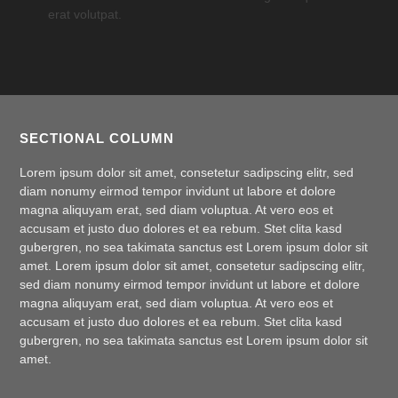
erat volutpat.
SECTIONAL COLUMN
Lorem ipsum dolor sit amet, consetetur sadipscing elitr, sed
diam nonumy eirmod tempor invidunt ut labore et dolore
magna aliquyam erat, sed diam voluptua. At vero eos et
accusam et justo duo dolores et ea rebum. Stet clita kasd
gubergren, no sea takimata sanctus est Lorem ipsum dolor sit
amet. Lorem ipsum dolor sit amet, consetetur sadipscing elitr,
sed diam nonumy eirmod tempor invidunt ut labore et dolore
magna aliquyam erat, sed diam voluptua. At vero eos et
accusam et justo duo dolores et ea rebum. Stet clita kasd
gubergren, no sea takimata sanctus est Lorem ipsum dolor sit
amet.