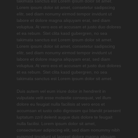
takimata sanctus est Lorem ipsum dolor sit amet.
Lorem ipsum dolor sit amet, consetetur sadipscing
elitr, sed diam nonumy eirmod tempor invidunt ut
labore et dolore magna aliquyam erat, sed diam
voluptua. At vero eos et accusam et justo duo dolores
et ea rebum. Stet clita kasd gubergren, no sea
takimata sanctus est Lorem ipsum dolor sit amet.
Lorem ipsum dolor sit amet, consetetur sadipscing
elitr, sed diam nonumy eirmod tempor invidunt ut
labore et dolore magna aliquyam erat, sed diam
voluptua. At vero eos et accusam et justo duo dolores
et ea rebum. Stet clita kasd gubergren, no sea
takimata sanctus est Lorem ipsum dolor sit amet.
Duis autem vel eum iriure dolor in hendrerit in
vulputate velit esse molestie consequat, vel illum
dolore eu feugiat nulla facilisis at vero eros et
accumsan et iusto odio dignissim qui blandit praesent
luptatum zzril delenit augue duis dolore te feugait
nulla facilisi. Lorem ipsum dolor sit amet,
consectetuer adipiscing elit, sed diam nonummy nibh
euismod tincidunt ut laoreet dolore magna aliquam