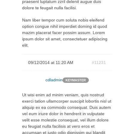
praesent luptatum zzril delenit augue duis
dolore te feugait nulla facilisi.
Nam liber tempor cum soluta nobis eleifend
option congue nihil imperdiet doming id quod
mazim placerat facer possim assum. Lorem
ipsum dolor sit amet, consectetuer adipiscing
elit.
09/12/2014 at 11:20 AM
#11231
cdladmin
KEYMASTER
Ut wisi enim ad minim veniam, quis nostrud
exerci tation ullamcorper suscipit lobortis nisl ut
aliquip ex ea commodo consequat. Duis autem
vel eum iriure dolor in hendrerit in vulputate
velit esse molestie consequat, vel illum dolore
eu feugiat nulla facilisis at vero eros et
accumsan et iusto odio dignissim qui blandit