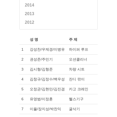
2014
2013
2012
성 명
주 제
발표자
1
강성찬/우제경/이병유
하이퍼 루프
PDF
2
권성준/주민기
오션클리너
PDF
3
김시형/김형준
차량 시트
PDF
4
김창규/김정수/백우성
잔디 깎이
PDF
5
오정균/김현민/김진겸
카고 크레인
PDF
6
유영범/이정훈
헬스기구
PDF
7
이율/장지성/박찬익
굴삭기
PDF