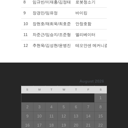
8
임규빈/이재홍/김정태
로봇청소기
PDF
9
장경민/임유정
바이킹
PDF
10
장현호/채희욱/최호준
안창호함
PDF
11
차준근/임승지/조준형
엘리베이터
PDF
12
추현욱/김성현/윤병진
테오얀센 메커니즘
PDF
August 2026
S
M
T
W
T
F
S
1
2
3
4
5
6
7
8
9
10
11
12
13
14
15
16
17
18
19
20
21
22